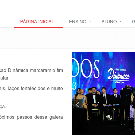
PÁGINA INICIAL
ENSINO
ALUNO
G
ção Dinâmica marcaram o fim
ular!
s, laços fortalecidos e muito
ça.
óximos passos dessa galera