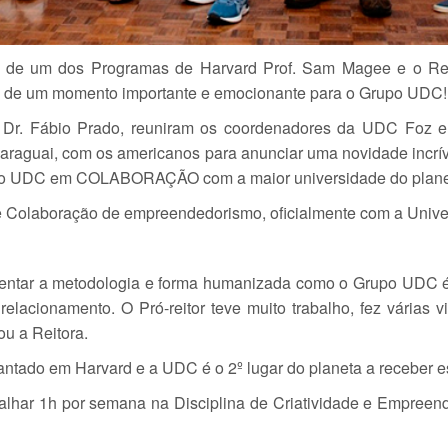
o de um dos Programas de Harvard Prof. Sam Magee e o Rei
as de um momento importante e emocionante para o Grupo UDC!
 Dr. Fábio Prado, reuniram os coordenadores da UDC Foz e 
araguai, com os americanos para anunciar uma novidade incrível.
smo UDC em COLABORAÇÃO com a maior universidade do pla
e Colaboração de empreendedorismo, oficialmente com a Univer
sentar a metodologia e forma humanizada como o Grupo UDC é 
relacionamento. O Pró-reitor teve muito trabalho, fez várias 
ou a Reitora.
do em Harvard e a UDC é o 2º lugar do planeta a receber ess
balhar 1h por semana na Disciplina de Criatividade e Empree