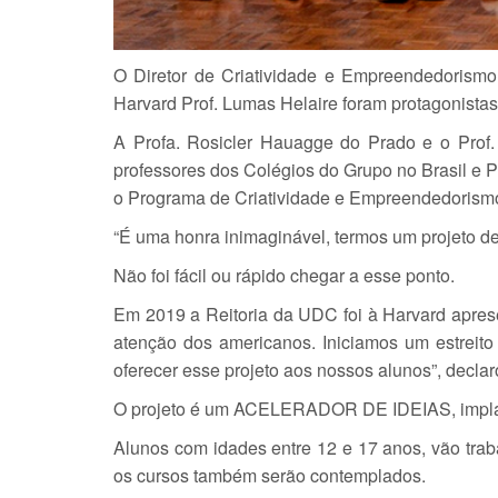
O Diretor de Criatividade e Empreendedorism
Harvard Prof. Lumas Helaire foram protagonist
A Profa. Rosicler Hauagge do Prado e o Prof.
professores dos Colégios do Grupo no Brasil e P
o Programa de Criatividade e Empreendedori
“É uma honra inimaginável, termos um projeto d
Não foi fácil ou rápido chegar a esse ponto.
Em 2019 a Reitoria da UDC foi à Harvard apre
atenção dos americanos. Iniciamos um estreito 
oferecer esse projeto aos nossos alunos”, declar
O projeto é um ACELERADOR DE IDEIAS, implanta
Alunos com idades entre 12 e 17 anos, vão tra
os cursos também serão contemplados.